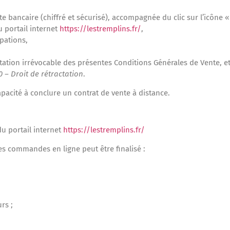
 bancaire (chiffré et sécurisé), accompagnée du clic sur l’icône
u portail internet
https://lestremplins.fr/
,
ipations,
ptation irrévocable des présentes Conditions Générales de Vente, e
10 – Droit de rétractation
.
apacité à conclure un contrat de vente à distance.
u portail internet
https://lestremplins.fr/
es commandes en ligne peut être finalisé :
rs ;