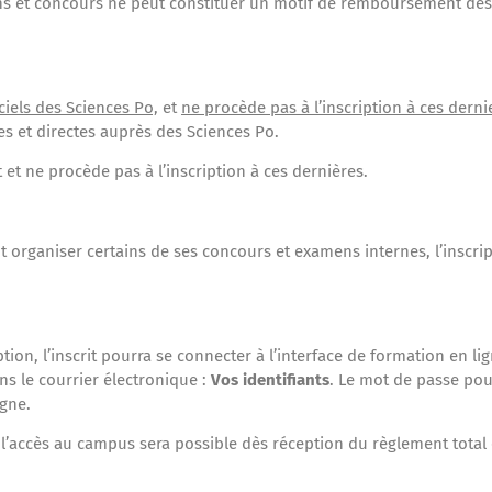
ns et concours ne peut constituer un motif de remboursement des d
ciels des Sciences Po,
et
ne procède pas à l’inscription à ces dern
es et directes auprès des Sciences Po.
et ne procède pas à l’inscription à ces dernières.
organiser certains de ses concours et examens internes, l’inscript
ption, l’inscrit pourra se connecter à l’interface de formation en l
ans le courrier électronique :
Vos identifiants
. Le mot de passe pour
igne.
l’accès au campus sera possible dès réception du règlement total e