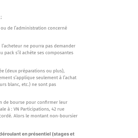
;
e ou de l’administration concerné
e : l’acheteur ne pourra pas demander
u pack s’il achète ses composantes
ée (deux préparations ou plus),
sement s’applique seulement à l’achat
rs blanc, etc.) ne sont pas
on de bourse pour confirmer leur
le à : VN Participations, 42 rue
accordé. Alors le montant non-boursier
éroulant en présentiel (stages et