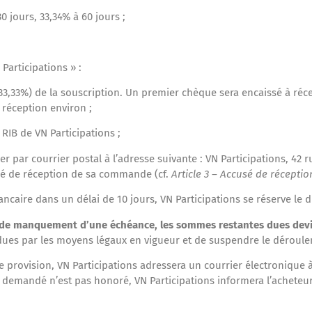
 jours, 33,34% à 60 jours ;
 Participations » :
33,33%) de la souscription. Un premier chèque sera encaissé à réc
 réception environ ;
RIB de VN Participations ;
r par courrier postal à l’adresse suivante : VN Participations, 42 r
sé de réception de sa commande (cf.
Article 3 – Accusé de réceptio
ire dans un délai de 10 jours, VN Participations se réserve le droi
 et de manquement d’une échéance, les sommes restantes dues de
 dues par les moyens légaux en vigueur et de suspendre le déroule
 provision, VN Participations adressera un courrier électronique à 
 demandé n’est pas honoré, VN Participations informera l’acheteur