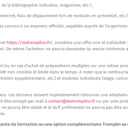
de la bibliographie indicative, magazines, etc.) ;
 internet, frais de déplacement lors de modules en présentiel, etc.) 
r les concours ou examens officiels, payables auprès de l’organism
rnet
https://lestremplins.fr/
, constitue une offre une et indivisibl
nt. De même l’acheteur ne pourra demander la remise inhérente a
 et/ou en cas d’achat de préparations multiples sur une même ann
 50€ non cessible et limité dans le temps. A noter que le rembour
tretien supplémentaire, etc.) et modules individuels (stage, concou
siers. Ces derniers doivent impérativement retourner une attestati
oit être envoyé par mail à
contact@lestremplins.fr
ou par voie posta
r ne pourra être validé et le tarif préférentiel ne pourra pas être 
és.
ante de formation ou une option complémentaire Tremplin se d