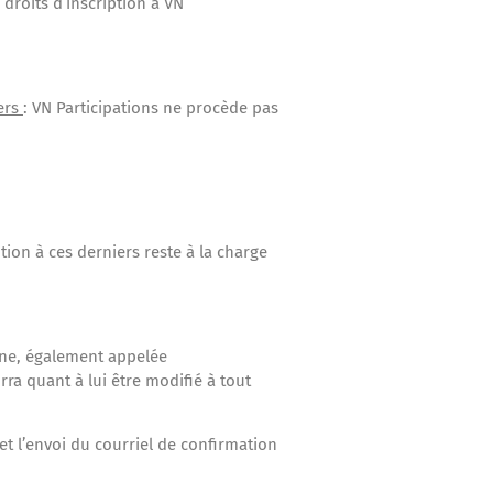
roits d’inscription à VN
iers
: VN Participations ne procède pas
ion à ces derniers reste à la charge
igne, également appelée
ra quant à lui être modifié à tout
t l’envoi du courriel de confirmation