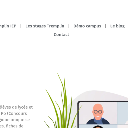
plin IEP
Les stages Tremplin
Démo campus
Le blog
Contact
èves de lycée et
s Po (Concours
gique unique se
es, fiches de