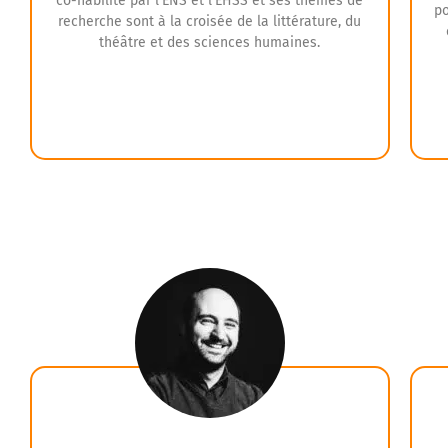
co-habilité par l’ENS et l’EHSS et ses thèmes de
po
recherche sont à la croisée de la littérature, du
théâtre et des sciences humaines.
Également dramaturge, assistante de mise en
scène et journaliste pour le théâtre, riche d’un
parcours pluridisciplinaire, elle vous
p
accompagnera au sein de Tremplin Grand Oral
e
afin de mener à bien vos recherches
personnelles et vous donner les clés pour