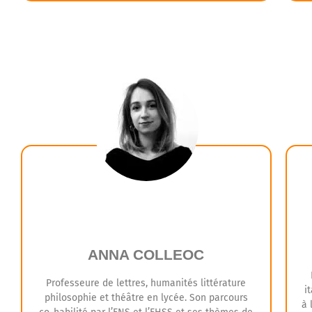
Grâce à sa formation en Langues, Littératures et
Civilisations Etrangères et à son expérience du
e
terrain, Jonathan sera à l'écoute des hispanistes
p
soucieux de se perfectionner et il les
accompagnera tout au long de leur formation
Tremplin.
ANNA COLLEOC
Professeure de lettres, humanités littérature
i
philosophie et théâtre en lycée. Son parcours
à 