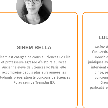
étudiants et cherche constamment à rendre
cessible les formations au plus grand nombre,
râce à des équipes de professeurs compétents
et engagés au service de l’excellence
pédagogique.
LU
SIHEM BELLA
Maître d
l’universi
ihem est chargée de cours à Sciences Po Lille
Ludovic e
et professeure agrégée d’histoire au lycée.
juridiques a
Ancienne élève de Sciences Po Paris, elle
intervient
accompagne depuis plusieurs années les
dirigé, 
tudiants préparation le concours de Sciences
concours
Po au sein de Tremplin IEP.
Gren
particulièr