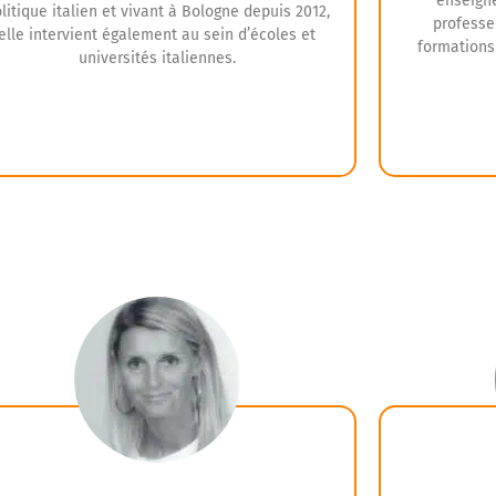
enseigne
litique italien et vivant à Bologne depuis 2012,
professe
elle intervient également au sein d’écoles et
formations
universités italiennes.
Hélène est membre de l’équipe Tremplin IEP
depuis 2015 et encadre l’équipe pédagogique
d’italien. En tant qu’ancienne élève de classe
Grâce à son 
réparatoire littéraire et professeure certifiée,
Caroline sa
lle est expérimentée dans la préparation aux
attendu
concours. Elle aidera les étudiants à répondre
prog
aux exigences attendues des candidats et se