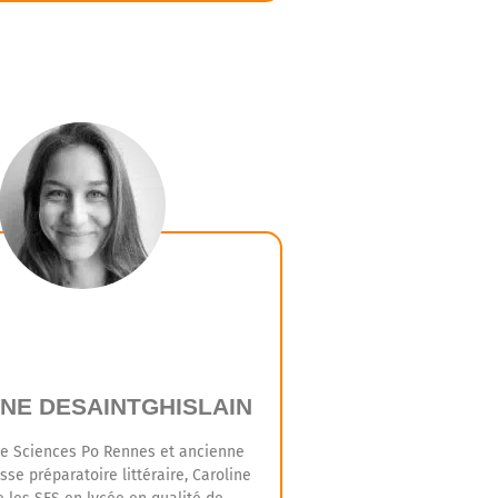
solide connaissance des concours et
nement des IEP, Ludovic est chargé
r Sciences Po Grenoble et de mener
ns individuels pour vous préparer au
 au concours d’entrée à l’IEP.
NE DESAINTGHISLAIN
e Sciences Po Rennes et ancienne
sse préparatoire littéraire, Caroline