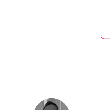
C
l
d
A