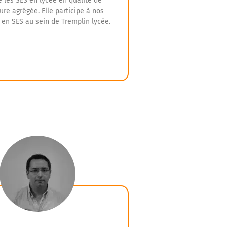
 les SES en lycée en qualité de
ure agrégée. Elle participe à nos
 en SES au sein de Tremplin lycée.
expérience et ses qualités d’écoute,
ura vous transmettre les principaux
s des SES et vous permettre de
resser dans cette discipline.