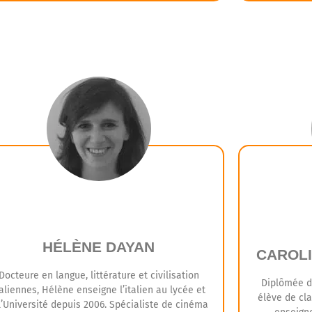
Sihem saura partager avec vous toute son
Grâce à sa 
xpérience pour vous permettre de réaliser vos
du fonction
rojets. Elle vous aidera à cerner les exigences
de présente
des concours et à optimiser votre candidature
des entretie
vers Sciences Po.
mieux
HÉLÈNE DAYAN
CAROLI
Docteure en langue, littérature et civilisation
Diplômée d
taliennes, Hélène enseigne l’italien au lycée et
élève de cla
l’Université depuis 2006. Spécialiste de cinéma