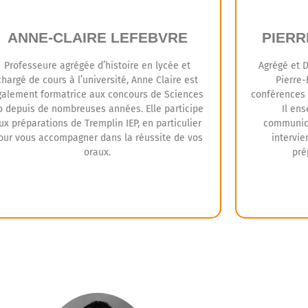
tient à leur disposition tout au long de la
formation.
ANNE-CLAIRE LEFEBVRE
PIER
Professeure agrégée d’histoire en lycée et
Agrégé et 
chargé de cours à l’université, Anne Claire est
Pierre
galement formatrice aux concours de Sciences
conférences à
o depuis de nombreuses années. Elle participe
Il ens
ux préparations de Tremplin IEP, en particulier
communica
our vous accompagner dans la réussite de vos
intervie
oraux.
pré