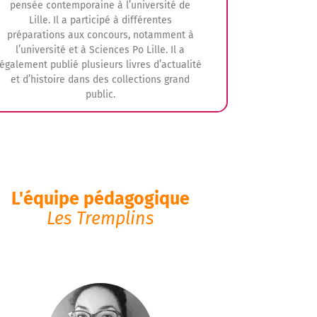
pensée contemporaine à l’université de
Lille. Il a participé à différentes
préparations aux concours, notamment à
l’université et à Sciences Po Lille. Il a
également publié plusieurs livres d’actualité
et d’histoire dans des collections grand
public.
oordinateur éditorial de Tremplin Bordeaux à
compter de 2016, il accompagne les étudiants
pour les épreuves de thème d’actualité et
L'équipe pédagogique
d’histoire pendant plusieurs années, avant de
Les Tremplins
es suivre dans la réalisation de leur dossier et
ans leur préparation à l’oral. Depuis la session
2020, il assure la Direction pédagogique de
Tremplin IEP.
vec enthousiasme et disponibilité, il s’investit
désormais au service de la réussite des