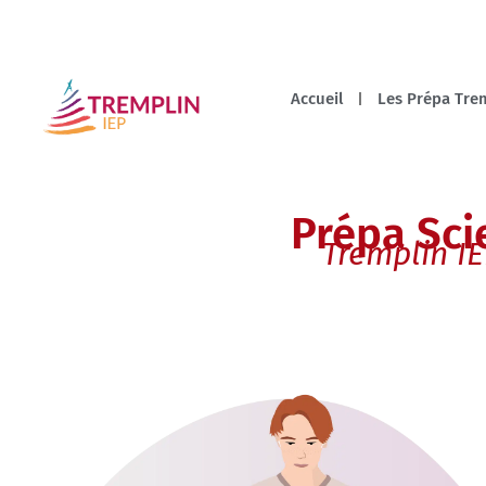
Accueil
Les Prépa Trem
Prépa Sci
Tremplin I