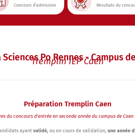
Concours d’admission
Résultats du conco
 Sciences Po Rennes - Campus d
Tremplin IEP Caen
Préparation Tremplin Caen
uves du concours d’entrée en seconde année du campus de Caen 
candidats ayant
validé,
ou en cours de validation,
une année d