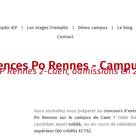
plin IEP
Les stages Tremplin
Démo campus
Le blog
Contact
ences Po Rennes - Camp
EP Rennes 2-Caen, admissions en
Vous souhaitez vous préparer au
concours d’ent
Po Rennes sur le campus de Caen
?
Cette f
candidats ayant
validé,
ou en cours de validati
supérieur
(
60 crédits ECTS).