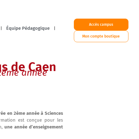
Accès campus
Équipe Pédagogique
Mon compte boutique
us de Caen
 2ème année
rée en 2ème année à Sciences
ormation est conçue pour les
on,
une année d’enseignement