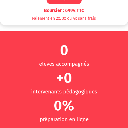
Boursier : 699€ TTC
Paiement en 2x, 3x ou 4x sans frais
0
élèves accompagnés
+
0
intervenants pédagogiques
0
%
préparation en ligne