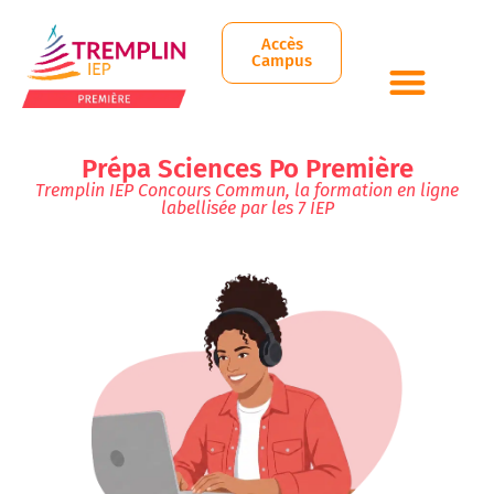
Accès
Campus
Les Prépa Tremplin IEP
Les stages Tremplin
Démo campus
Équipe Pédagogique
Prépa Sciences Po Première
Tremplin IEP Concours Commun, la formation en ligne
labellisée par les 7 IEP