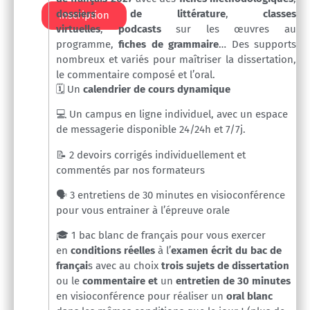
dossiers de littérature
,
classes
Inscription
virtuelles
,
podcasts
sur les œuvres au
programme,
fiches de grammaire
… Des supports
nombreux et variés pour maîtriser la dissertation,
le commentaire composé et l’oral.
🗓️ Un
calendrier de cours dynamique
💻 Un campus en ligne individuel, avec un espace
de messagerie disponible 24/24h et 7/7j.
📝 2 devoirs corrigés individuellement et
commentés par nos formateurs
🗣️ 3 entretiens de 30 minutes en visioconférence
pour vous entrainer à l’épreuve orale
🎓
1 bac blanc de français pour vous exercer
en
conditions réelles
à l’
examen écrit du bac de
françai
s avec au choix
trois sujets de dissertation
ou le
commentaire et
un
entretien de 30 minutes
en visioconférence pour réaliser un
oral blanc