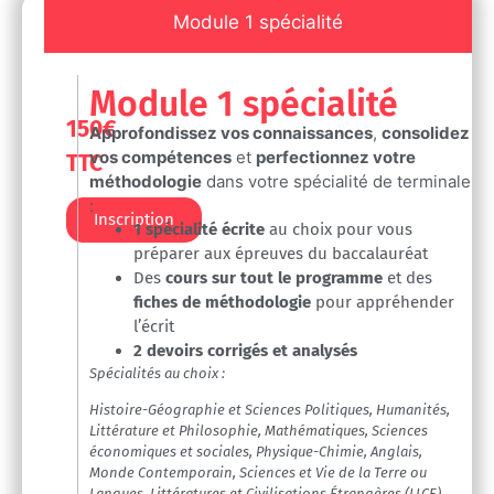
Module 1 spécialité
Module 1 spécialité
150€
A
pprofondissez vos connaissances
,
consolidez
vos compétences
et
perfectionnez votre
TTC
méthodologie
dans votre spécialité de terminale
:
Inscription
1 spécialité écrite
au choix pour vous
préparer aux épreuves du baccalauréat
Des
cours sur tout le programme
et des
fiches de méthodologie
pour appréhender
l’écrit
2 devoirs corrigés et analysés
Spécialités au choix :
Histoire-Géographie et Sciences Politiques, Humanités,
Littérature et Philosophie, Mathématiques, Sciences
économiques et sociales, Physique-Chimie, Anglais,
Monde Contemporain, Sciences et Vie de la Terre ou
Langues, Littératures et Civilisations Étrangères (LLCE)