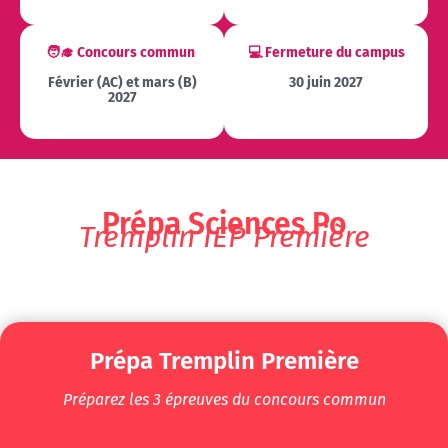
🧑‍🎓 Concours commun
💻 Fer
meture du campus
Février (AC) et mars (B)
30 juin 2027
2027
Prépa Sciences Po
Tremplin IEP Première
Prépa Tremplin Première
Préparez les 3 épreuves du concours commun