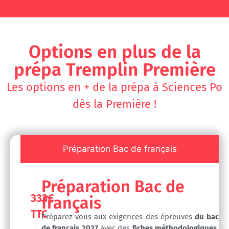
Options en plus de la
prépa Tremplin Première​
Les options en + de la prépa à Sciences Po
dès la Première !
Préparation Bac de français
Préparation Bac de
333€
français
TTC
Préparez-vous aux exigences des épreuves
du bac
de français 2027
avec des
fiches méthodologiques
,