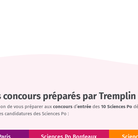
 concours préparés par Tremplin
ion de vous préparer aux
concours
d’
entrée
des
10 Sciences
Po
dè
es candidatures des Sciences Po :
Paris
Sciences Po Bordeaux
Scien