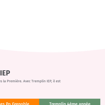
 IEP
s la Première. Avec Tremplin IEP, il est
ces Po Grenoble
Tremplin 4ème année