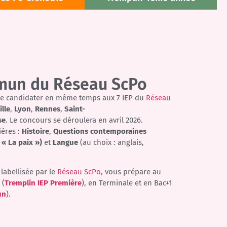
mun du Réseau ScPo
e candidater en même temps aux 7 IEP du
Réseau
ille
,
Lyon
,
Rennes
,
Saint-
se
. Le concours se déroulera en avril 2026.
ières :
Histoire
,
Questions contemporaines
 « La paix »)
et
Langue
(au choix : anglais,
labellisée par le
Réseau ScPo
, vous prépare au
 (
Tremplin IEP Première
), en Terminale et en Bac+1
un
).