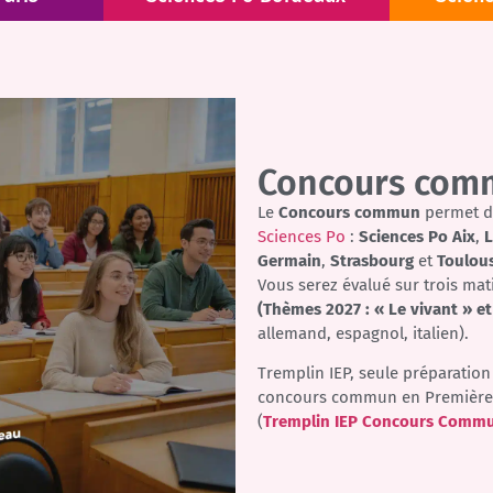
Concours com
Le
Concours commun
permet d
Sciences Po
:
Sciences Po Aix
,
L
Germain
,
Strasbourg
et
Toulou
Vous serez évalué sur trois mat
(Thèmes 2027 : « Le vivant » et
allemand, espagnol, italien).
Tremplin IEP, seule préparation 
concours commun en Première
(
Tremplin IEP Concours Comm